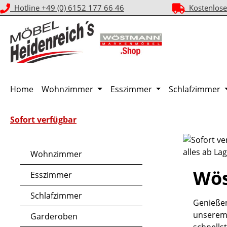
Hotline +49 (0) 6152 177 66 46
Kostenlose
m Hauptinhalt springen
Zur Suche springen
Zur Hauptnavigation springen
Home
Wohnzimmer
Esszimmer
Schlafzimmer
Sofort verfügbar
Wohnzimmer
Wös
Esszimmer
Schlafzimmer
Genießen
unserem 
Garderoben