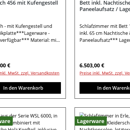
sch 456 mit Kufengestell
Bett inkl. Nachtisch
Paneelaufsatz / Lag
ch - mit Kufengestell und
Schlafzimmer mit Bett
kplatte***Lagerware -
inkl. 65 cm Nachtische
 verfügbar*** Material: mit
Paneelaufsatz*** Lage
egter Kermikplatte in
sofort verfügbar ***Ko
kten Wildeiche,
weißAkzente: Dickfunie
holzrahmenGestell:
BalkeneicheGesamtmaß
rer Preis:
Regulärer Preis:
,00 €
6.503,00 €
farbig pulverbeschichtet
cm: 180 x 2004-teilig 
inkl. MwSt. zzgl. Versandkosten
Preise inkl. MwSt. zzgl. 
üße:
bestehend aus:1x Klei
lkufenGesamtmaß in cm: B
6-türigAkzent: Balkenei
In den Warenkorb
In den Warenk
H 77 / T 200 Esstisch Type
geölt / Lack weissgebü
schplatte in Wildeiche
Kranz/Passepartout:
, Natur-Effekt-
PassepartoutBeleucht
schplattenstärke: 6,0 cm
Passepartout m. LED-Be
 Höhe: 70 cm Tisch Höhe:
WattMaße in cm: B 301,
ware
Lagerware
 76 cmWichtige
/ T 62,0Maße mit Passe