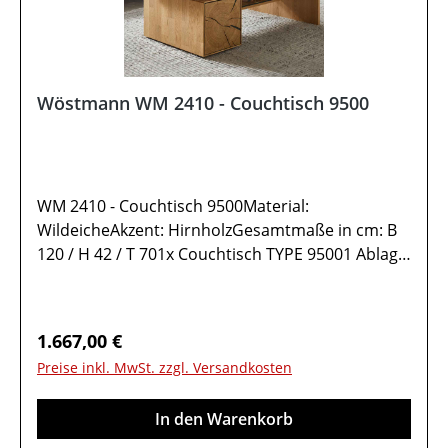
Wöstmann WM 2410 - Couchtisch 9500
WM 2410 - Couchtisch 9500Material:
WildeicheAkzent: HirnholzGesamtmaße in cm: B
120 / H 42 / T 701x Couchtisch TYPE 95001 Ablage
Wildeiche1 Ablage Glas2 Türen rechts Anschlag
mit Hirnholz-Akzent1 StauraumfachMöbel ist
vormontiert (Restmontage kann erforderlich
Regulärer Preis:
1.667,00 €
sein).Farben können auf verschiedenen
Preise inkl. MwSt. zzgl. Versandkosten
Bildschirmen abweichen. Deko oder andere
Beimöbel sind nicht enthalten. Abbildung kann
In den Warenkorb
abweichen.