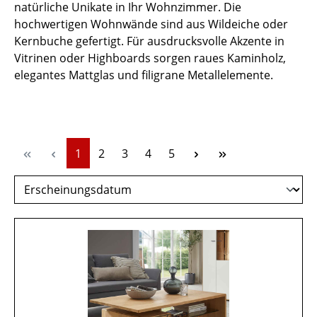
natürliche Unikate in Ihr Wohnzimmer. Die
hochwertigen Wohnwände sind aus Wildeiche oder
Kernbuche gefertigt. Für ausdrucksvolle Akzente in
Vitrinen oder Highboards sorgen raues Kaminholz,
elegantes Mattglas und filigrane Metallelemente.
Seite
Seite
Seite
Seite
Seite
1
2
3
4
5