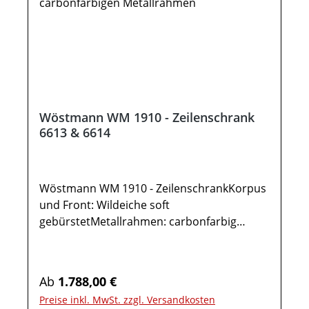
Beimöbel sind nicht enthalten. Abbildung
kann abweichen.
Wöstmann WM 1910 - Zeilenschrank
6613 & 6614
Wöstmann WM 1910 - ZeilenschrankKorpus
und Front: Wildeiche soft
gebürstetMetallrahmen: carbonfarbig
strukturgepulvertGesamtmaße in cm: B 61,9
/ H 205,6 / T 37,0 Optionale Ausführung
spiegelseitig: Wöstmann WM 1910 -
Regulärer Preis:
Ab
1.788,00 €
Zeilenschrank 66141x Zeilenschrank 66131
Preise inkl. MwSt. zzgl. Versandkosten
Holztür mit Glaselement5 Böden6 Fächer