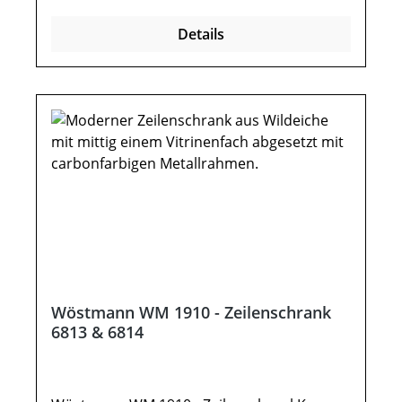
(hinter Türen)Optional:LED-Spot-
Details
Beleuchtung 4,5 W inkl. Trafo mit Stecker
und Schalter 15 WFunkdimmer anstatt
SchalterMöbel ist vormontiert
(Restmontage kann erforderlich
sein).Farben können auf verschiedenen
Bildschirmen abweichen. Deko oder andere
Beimöbel sind nicht enthalten. Abbildung
kann abweichen.
Wöstmann WM 1910 - Zeilenschrank
6813 & 6814