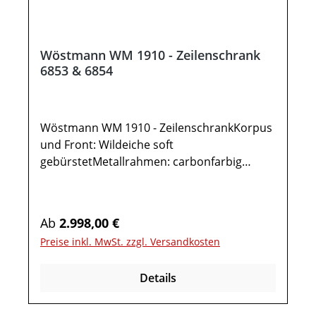
Wöstmann WM 1910 - Zeilenschrank
6853 & 6854
Wöstmann WM 1910 - ZeilenschrankKorpus
und Front: Wildeiche soft
gebürstetMetallrahmen: carbonfarbig
strukturgepulvertFrontpassepartout: Hirnh
olz-Scheibe, massivGesamtmaße in cm: B
88,9 / H 205,6 / T 37,0 Optionale Ausführung
Regulärer Preis:
Ab
2.998,00 €
spiegelseitig: Wöstmann WM 1910 -
Preise inkl. MwSt. zzgl. Versandkosten
Zeilenschrank 68541x Zeilenschrank 68531
Holztür mit Hirnholz-Akzent1 Holztür10
Details
Böden12 Fächer (hinter Türen)Optional:LED-
Spot-Beleuchtung 4,5 W inkl. Trafo mit
Stecker und Schalter 15 WFunkdimmer