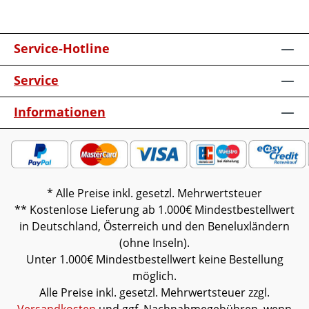
anstatt SchalterMöbel ist vormontiert
(Restmontage kann erforderlich
Service-Hotline
sein).Farben können auf verschiedenen
Bildschirmen abweichen. Deko oder andere
Service
Beimöbel sind nicht enthalten. Abbildung
kann abweichen.
Informationen
* Alle Preise inkl. gesetzl. Mehrwertsteuer
** Kostenlose Lieferung ab 1.000€ Mindestbestellwert
in Deutschland, Österreich und den Beneluxländern
(ohne Inseln).
Unter 1.000€ Mindestbestellwert keine Bestellung
möglich.
Alle Preise inkl. gesetzl. Mehrwertsteuer zzgl.