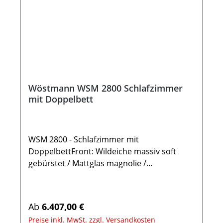
Wöstmann WSM 2800 Schlafzimmer
mit Doppelbett
WSM 2800 - Schlafzimmer mit
DoppelbettFront: Wildeiche massiv soft
gebürstet / Mattglas magnolie /
Parsolspiegel bronzeKorpus: Wildeiche
massiv soft gebürstetAkzente: Applikation
Spaltholz massivStoff: Kano cream / siena4-
Regulärer Preis:
Ab
6.407,00 €
teilig Kombination bestehend aus:1x
Preise inkl. MwSt. zzgl. Versandkosten