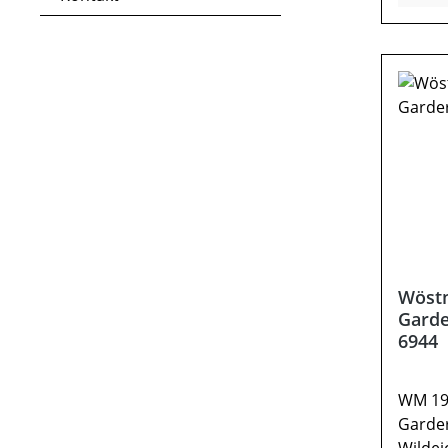
Inform
von Ho
Metall
vormo
erford
auf ve
abwei
Beimöb
Abbild
Wöst
Garde
6944
WM 191
Garde