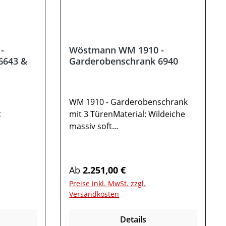
-
Wöstmann WM 1910 -
6643 &
Garderobenschrank 6940
WM 1910 - Garderobenschrank
t
mit 3 TürenMaterial: Wildeiche
massiv soft
Wildeiche
gebürstet Metallteile: carbonfarbi
g strukturgepulvert Gesamtmaße
arbonfarbi
in cm: B 91,9 / H 197,6 / T
Regulärer Preis:
Ab
2.251,00 €
ionale
37,11x Schrank TYPE 69405
Preise inkl. MwSt. zzgl.
Holzböden (schmales Fach)1
Versandkosten
nn WM
Holzboden (breites Fach)1 fester
esamtmaße
Boden mit ausziehbarer
Details
T
Kleiderstange (breites Fach)3