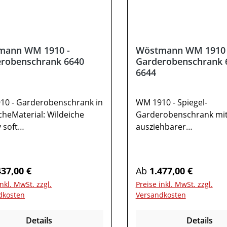
mann WM 1910 -
Wöstmann WM 1910 
robenschrank 6640
Garderobenschrank 
6644
10 - Garderobenschrank in
WM 1910 - Spiegel-
cheMaterial: Wildeiche
Garderobenschrank mi
 soft
ausziehbarer
tet Metallteile: carbonfarbi
KleiderstangeMaterial: 
ukturgepulvert Gesamtmaße
massiv soft
B 61,9 / H 197,6 / T
gebürstet Metallteile: c
rer Preis:
Regulärer Preis:
437,00 €
Ab
1.477,00 €
 Schrank TYPE 66401
g strukturgepulvert Opt
inkl. MwSt. zzgl.
Preise inkl. MwSt. zzgl.
den1 fester Boden mit
Ausführung
dkosten
Versandkosten
hbarer Kleiderstange2
spiegelseitig: Wöstma
Optional:HolzbödenZ-
1880 Schrank - 6644G
Details
Details
lbödenWichtige
in cm: B 61,9 / H 197,6 / 