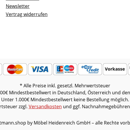
ntiert (Restmontage kann
abweichen. Deko oder 
Newsletter
erlich sein).Farben können
Beimöbel sind nicht ent
Vertrag widerrufen
rschiedenen Bildschirmen
Abbildung kann abweic
chen. Deko oder andere
el sind nicht enthalten.
dung kann abweichen.
* Alle Preise inkl. gesetzl. Mehrwertsteuer
000€ Mindestbestellwert in Deutschland, Österreich und den
Unter 1.000€ Mindestbestellwert keine Bestellung möglich.
rtsteuer zzgl.
Versandkosten
und ggf. Nachnahmegebühren,
tmann.shop by Möbel Heidenreich GmbH – alle Rechte vorb