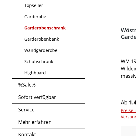
Topseller
Garderobe
Garderobenschrank
Wöst
Garde
Garderobenbank
Wandgarderobe
WM 19
Schuhschrank
Wildei
Highboard
massiv
gebürs
%Sale%
g str
Sofort verfügbar
in cm: 
Regulä
Ab
1.
37,11x
Service
Preise 
Holzbo
Versan
auszie
Mehr erfahren
Türen
Metal
Kontakt