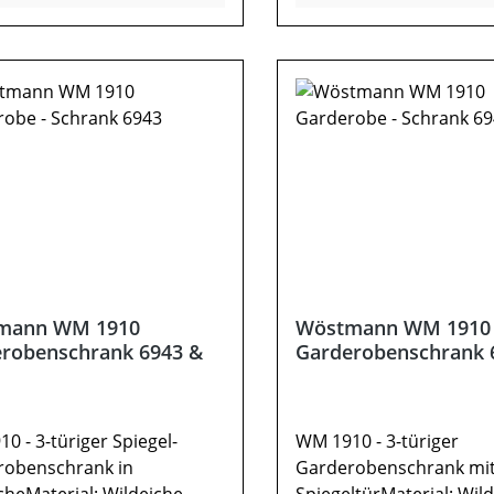
ation:Optionale Auswahl
37,11x Schrank TYPE 66
lzböden b.z.w. Z-
Holzboden1 fester Bode
bödenMöbel ist
ausziehbarer Kleiderst
ntiert (Restmontage kann
Tür1
erlich sein).Farben können
SpiegeltürOptional:Hol
rschiedenen Bildschirmen
MetallbödenWichtige
chen. Deko oder andere
Information:Optionale 
el sind nicht enthalten.
von Holzböden b.z.w. Z-
ung kann abweichen.
MetallbödenMöbel ist
vormontiert (Restmont
erforderlich sein).Farb
auf verschiedenen Bild
mann WM 1910
Wöstmann WM 1910 
abweichen. Deko oder 
robenschrank 6943 &
Garderobenschrank 
Beimöbel sind nicht ent
Abbildung kann abweic
0 - 3-türiger Spiegel-
WM 1910 - 3-türiger
robenschrank in
Garderobenschrank mi