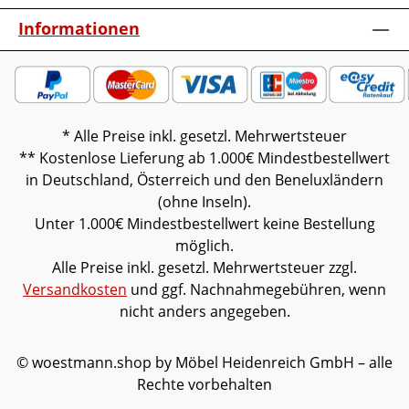
graphitgrau - Stoff Challanger anthrazit
Informationen
13206 Lackauswahl: samtgrau /
graphitgrauSonderlängenBettbreiteLED-
Unterbaubeleuchtung LuckyLine mit
BewegungssensorMöbel ist zerlegt (Montage
erforderlich).Farben können auf
* Alle Preise inkl. gesetzl. Mehrwertsteuer
verschiedenen Bildschirmen abweichen. Deko
** Kostenlose Lieferung ab 1.000€ Mindestbestellwert
oder andere Beimöbel sind nicht enthalten.
in Deutschland, Österreich und den Beneluxländern
Abbildung kann abweichen.
(ohne Inseln).
Unter 1.000€ Mindestbestellwert keine Bestellung
möglich.
Alle Preise inkl. gesetzl. Mehrwertsteuer zzgl.
Versandkosten
und ggf. Nachnahmegebühren, wenn
nicht anders angegeben.
© woestmann.shop by Möbel Heidenreich GmbH – alle
Rechte vorbehalten