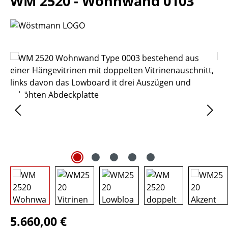
WM 2520 - Wohnwand 0103
Bildergalerie überspringen
Regulärer Preis:
5.660,00 €