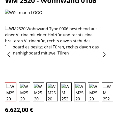
WM 2520 - Wohnwand 0106
Bildergalerie überspringen
Regulärer Preis:
6.622,00 €