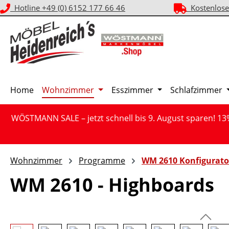
Hotline +49 (0) 6152 177 66 46
Kostenlose
m Hauptinhalt springen
Zur Suche springen
Zur Hauptnavigation springen
Home
Wohnzimmer
Esszimmer
Schlafzimmer
WÖSTMANN SALE – jetzt schnell bis 9. August sparen! 13
Wohnzimmer
Programme
WM 2610 Konfigurato
WM 2610 - Highboards