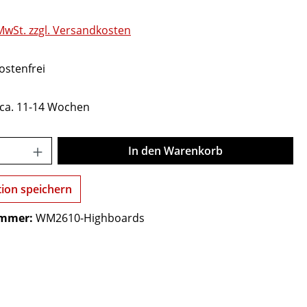
 MwSt. zzgl. Versandkosten
stenfrei
t ca. 11-14 Wochen
Anzahl: Gib den gewünschten Wert ein o
In den Warenkorb
tion speichern
ummer:
WM2610-Highboards