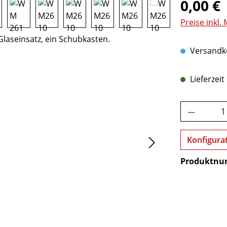
0,00 €
Preise inkl.
Versandko
Lieferzei
Produkt 
Konfigura
Produktn