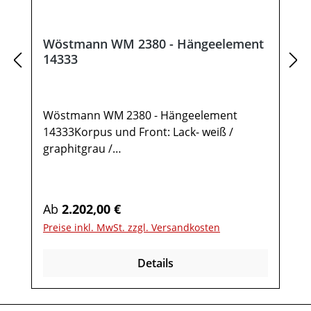
Wöstmann WM 2380 - Hängeelement
14333
Wöstmann WM 2380 - Hängeelement
14333Korpus und Front: Lack- weiß /
graphitgrau /
samtgrauAkzente: Balkeneiche, stark
gebürstetMetallteile: Pulverbeschichtet,
carbonfarbigGesamtmaße in cm: B 136,9 /
Regulärer Preis:
Ab
2.202,00 €
H 136,3 / T 37,11x Hängeelement 143331
Preise inkl. MwSt. zzgl. Versandkosten
Tür links in Lack mit Glaseinsatz 2 Türen in
Lack rechts mit
Details
Glaseinsatz Optional:Rückwand-
AkzentLED-Beleuchtung mit Trafo und
Schalter oderLED-Beleuchung mit Trafo