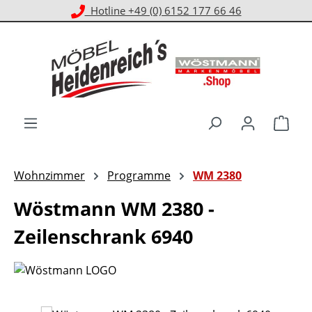
Kostenloser Versand ab 1.000 € EKwert**
Zum Hauptinhalt springen
Ware
Wohnzimmer
Programme
WM 2380
Wöstmann WM 2380 -
Zeilenschrank 6940