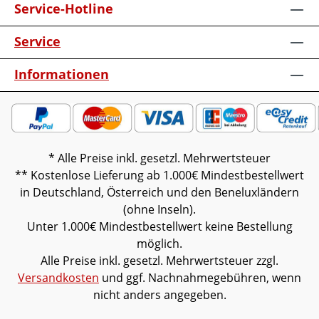
und FunkdimmerEinlegeboden klein B 43
Service-Hotline
cm / groß B 88 cmMöbel ist vormontiert
(Restmontage kann erforderlich
Service
sein).Farben können auf verschiedenen
Bildschirmen abweichen. Deko oder
Informationen
andere Beimöbel sind nicht enthalten.
Abbildung kann abweichen.
* Alle Preise inkl. gesetzl. Mehrwertsteuer
** Kostenlose Lieferung ab 1.000€ Mindestbestellwert
in Deutschland, Österreich und den Beneluxländern
(ohne Inseln).
Unter 1.000€ Mindestbestellwert keine Bestellung
möglich.
Alle Preise inkl. gesetzl. Mehrwertsteuer zzgl.
Versandkosten
und ggf. Nachnahmegebühren, wenn
nicht anders angegeben.