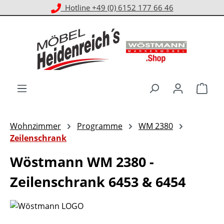
Kostenloser Versand ab 1.000 € EKwert**
Zum Hauptinhalt springen
Ware
Wohnzimmer
Programme
WM 2380
Zeilenschrank
Wöstmann WM 2380 -
Zeilenschrank 6453 & 6454