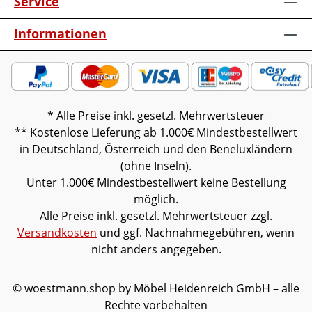
Service
ist vormontiert (Restmontage kann
erforderlich sein).Farben können auf
Informationen
verschiedenen Bildschirmen abweichen.
Deko oder andere Beimöbel sind nicht
enthalten. Abbildung kann abweichen.
* Alle Preise inkl. gesetzl. Mehrwertsteuer
** Kostenlose Lieferung ab 1.000€ Mindestbestellwert
in Deutschland, Österreich und den Beneluxländern
(ohne Inseln).
Unter 1.000€ Mindestbestellwert keine Bestellung
möglich.
Alle Preise inkl. gesetzl. Mehrwertsteuer zzgl.
Versandkosten
und ggf. Nachnahmegebühren, wenn
nicht anders angegeben.
© woestmann.shop by Möbel Heidenreich GmbH – alle
Rechte vorbehalten