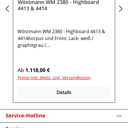
Wöstmann WM 2380 - Highboard
4413 & 4414
Wöstmann WM 2380 - Highboard 4413 &
4414Korpus und Front: Lack- weiß /
graphitgrau /
samtgrauAkzente: Balkeneiche, stark
gebürstetMetallteile: Pulverbeschichtet,
carbonfarbigOptionale Ausführung
Regulärer Preis:
Ab
1.118,00 €
spiegelseitig: Wöstmann WM 2380 -
Preise inkl. MwSt. zzgl. Versandkosten
Highboard 4414Gesamtmaße in cm: B 46,9
/ H 138,3 / T 37,11x Highboard 44131 Tür
Details
links mit Glaseinsatz3 Böden4
FächerOptional:Rückwand Akzent
BalkeneicheLED-Rückwandbeleuchtung 3,4
WTrafo und Schalter mit
Service-Hotline
SteckerFunkdimmer anstatt
SchalterEinlegeboden Lack B 43 cmMöbel